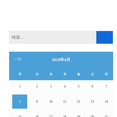
す)
検
索:
« 3月
2024年4月
月
火
水
木
金
土
日
1
2
3
4
5
6
7
8
9
10
11
12
13
14
15
16
17
18
19
20
21