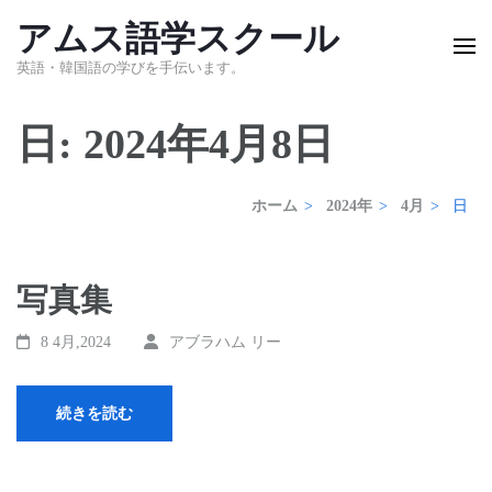
コ
アムス語学スクール
ン
英語・韓国語の学びを手伝います。
テ
ン
日:
2024年4月8日
ツ
へ
ホーム
>
2024年
>
4月
>
日
ス
キ
写真集
ッ
8 4月,2024
アブラハム リー
プ
(Enter
続きを読む
を
押