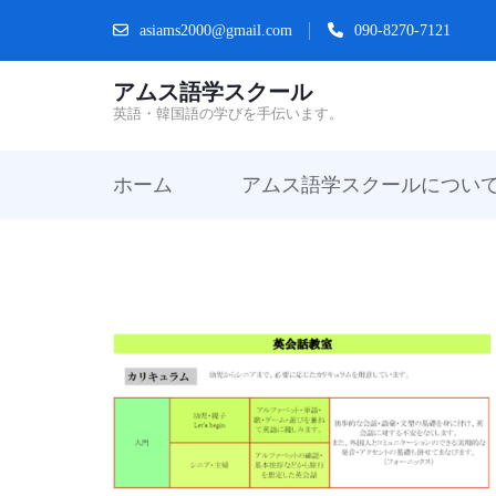
コ
asiams2000@gmail.com
090-8270-7121
ン
アムス語学スクール
テ
英語・韓国語の学びを手伝います。
ン
ツ
ホーム
アムス語学スクールについ
へ
ス
キ
ッ
プ
(Enter
を
押