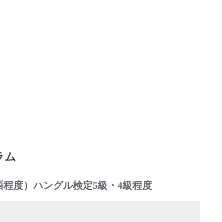
ラム
単語程度）ハングル検定5級・4級程度