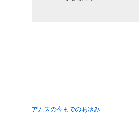
投
アムスの今までのあゆみ
稿
ナ