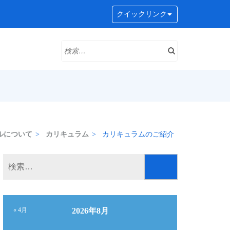
クイックリンク
検
索:
ルについて
>
カリキュラム
>
カリキュラムのご紹介
検
索:
« 4月
2026年8月