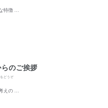
な特徴 …
からのご挨拶
をどうぞ
考えの …