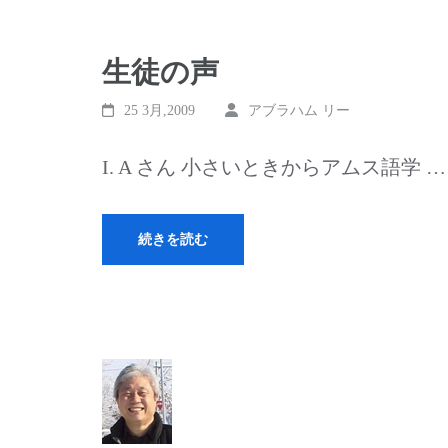
生徒の声
25 3月,2009
アブラハム リー
I. A さん 小さいときからアムス語学 …
続きを読む