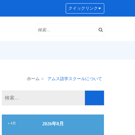
クイックリンク
検
索:
ホーム
>
アムス語学スクールについて
検
索:
« 4月
2026年8月