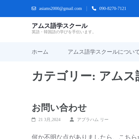
コ
asiams2000@gmail.com
090-8270-7121
ン
アムス語学スクール
テ
英語・韓国語の学びを手伝います。
ン
ツ
ホーム
アムス語学スクールについ
へ
ス
カテゴリー:
アムス
キ
ッ
プ
お問い合わせ
(Enter
21 3月,2024
アブラハム リー
を
押
何か不明な点がありましたら、こちら