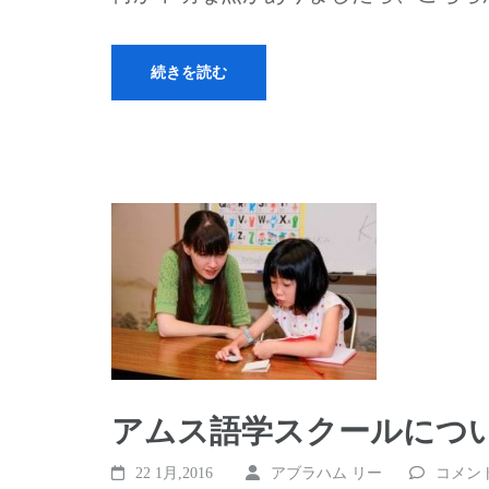
す)
続きを読む
アムス語学スクールにつ
22 1月,2016
アブラハム リー
コメン