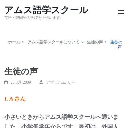
コ
アムス語学スクール
ン
英語・韓国語の学びを手伝います。
テ
ン
ホーム
>
アムス語学スクールについて
>
生徒の声
>
生徒の
ツ
声
へ
ス
生徒の声
キ
ッ
25 3月,2009
アブラハム リー
プ
I. A さん
(Enter
を
小さいときからアムス語学スクールへ通いま
押
した。小学低学年からです。最初は、外国人